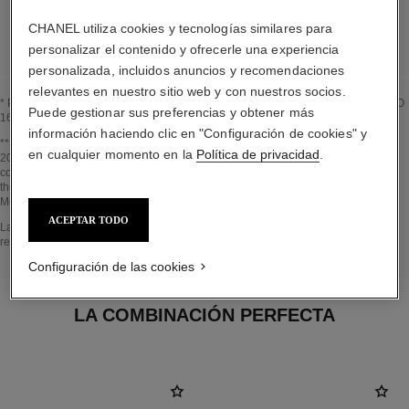
MÁS INFORMACIÓN
CHANEL utiliza cookies y tecnologías similares para
personalizar el contenido y ofrecerle una experiencia
personalizada, incluidos anuncios y recomendaciones
relevantes en nuestro sitio web y con nuestros socios.
* Proporción de ingredientes y derivados naturales calculada según la norma ISO
Puede gestionar sus preferencias y obtener más
16128
información haciendo clic en "Configuración de cookies" y
Volver al título↩
** Estimation calculated in April 2021 using the method published by the IPCC in
en cualquier momento en la
Política de privacidad
.
2013 and in compliance with ISO 14067. Scope of analysis: manufacture of
cosmetic ingredients and packaging components, production, distribution, use of
the product (if relevant to the product) and end of life of the packaging.
Methodology verified by Bureau Veritas.
ACEPTAR TODO
Volver al título↩
La sección EN EL CORAZÓN DEL PRODUCTO se basa en la información
recopilada y validada en abril de 2021.
Configuración de las cookies
LA COMBINACIÓN PERFECTA