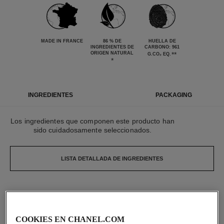
MADE IN FRANCE
86 % DE
HUELLA DE
INGREDIENTES DE
CARBONO: 961
ORIGEN NATURAL
**
G.CO₂ EQ.
*
INGREDIENTES
PACKAGING
Los ingredientes que componen este producto han
sido cuidadosamente seleccionados.
LISTA DETALLADA DE INGREDIENTES
Los elementos que componen este envase han
sido cuidadosamente diseñados.
COOKIES EN CHANEL.COM