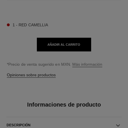
8 TONOS DISPONIBLES
1 - RED CAMELLIA
AÑADIR AL CARRITO
↩
*Precio de venta sugerido en MXN.
Más información
Opiniones sobre productos
Informaciones de producto
DESCRIPCIÓN