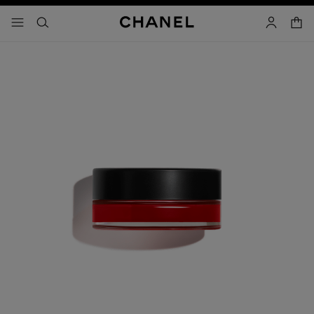
activar contraste alto
carrito
- navegación principal
buscar
cuenta