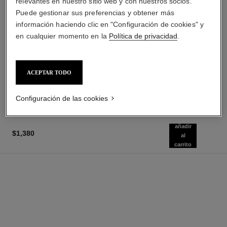
relevantes en nuestro sitio web y con nuestros socios.
Puede gestionar sus preferencias y obtener más
información haciendo clic en "Configuración de cookies" y
ultra le teint fluide
les beiges base de maquillaje
en cualquier momento en la
Política de privacidad
.
Larga Duración –
Efecto Saludable Natural
Ultraconfortable – Acabado
Hidratante
Ref. 146344
Perfecto
Ref. 184722
34 tonos disponibles
20 tonos disponibles
$1,470
*
$1,470
*
ACEPTAR TODO
ENCONTRAR MI TONO
ENCONTRAR MI TONO
Añadir al Carrito
Añadir al Carrito
Configuración de las cookies
añadir
$1,380
al
carrito