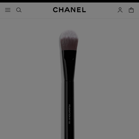
activar contraste alto
carrito
- navegación principal
buscar
cuenta