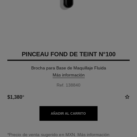
PINCEAU FOND DE TEINT N°100
Brocha para Base de Maquillaje Fluida
Más información
Ref. 138840
$1,380
*
AÑADIR AL CARRITO
↩
*Precio de venta sugerido en MXN.
Más información