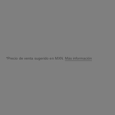
Probar
Probar
Añadir al Carrito
Añadir al Carrito
*Precio de venta sugerido en MXN.
Más información
↩