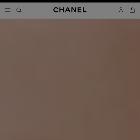
activar contraste alto
carrito
- navegación principal
buscar
cuenta