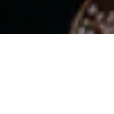
EL LOOK DE MAQUILLAJE "SIN MAQUILLAJE"
CHANEL BEAUTY LESSON
Irradie belleza sin esfuerzo. Perfeccione una piel fresca e
hidratada con una base ligera, sutiles reflejos para toques
luminosos y un suave toque de color en los labios para realzar
sus rasgos naturales. El look definitivo para una elegancia sin
complicaciones.