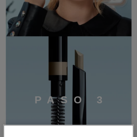
P
A
S
O
3