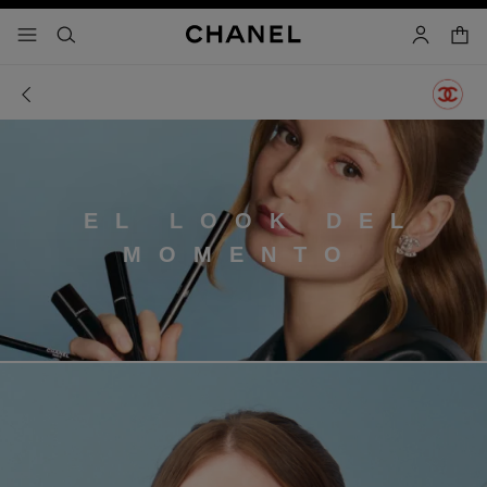
activar contraste alto
carrito
- navegación principal
buscar
cuenta
EL LOOK DEL
MOMENTO