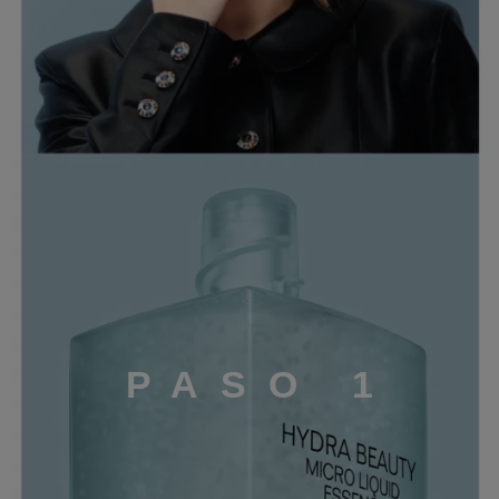
P
A
S
O
1