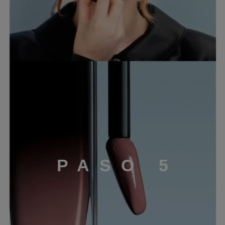
P
A
S
O
5