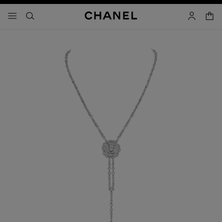
activar contraste alto
carrito
- navegación principal
buscar
cuenta