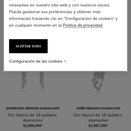
relevantes en nuestro sitio web y con nuestros socios.
DESCUBRA TAMBIÉN
Puede gestionar sus preferencias y obtener más
información haciendo clic en "Configuración de cookies" y
en cualquier momento en la
Política de privacidad
.
ACEPTAR TODO
Configuración de las cookies
pendientes diamant evanescent
anillo diamant evanescent
Oro blanco de 18 quilates,
Oro blanco de 18 quilates,
diamantes
diamantes
Ref. J63488
Ref. J63487
$1,966,500
*
$1,987,200
*