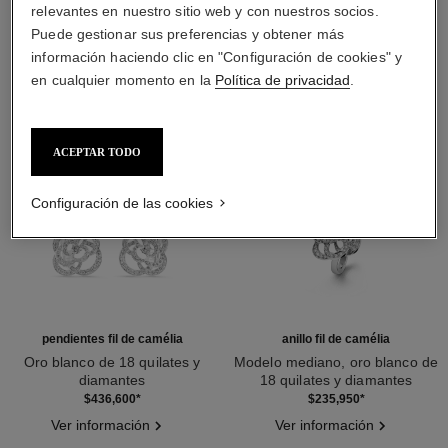
DESCUBRA TAMBIÉN
relevantes en nuestro sitio web y con nuestros socios.
Puede gestionar sus preferencias y obtener más
información haciendo clic en "Configuración de cookies" y
en cualquier momento en la
Política de privacidad
.
ACEPTAR TODO
Configuración de las cookies
pendientes fil de camélia
anillo fil de camélia
Oro blanco de 18 quilates y
Modelo mediano, oro blanco de
diamantes
18 quilates y diamantes
Ref. J2672
Ref. J2579
$436,600
*
$235,950
*
Ver información
Ver información