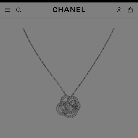
activar contraste alto
carrito
- navegación principal
buscar
cuenta