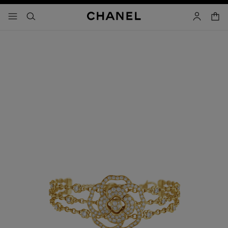
activar contraste alto
carrito
- navegación principal
buscar
cuenta