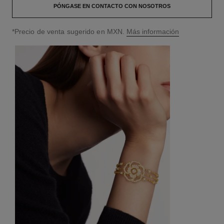
PÓNGASE EN CONTACTO CON NOSOTROS
↩
*Precio de venta sugerido en MXN.
Más información