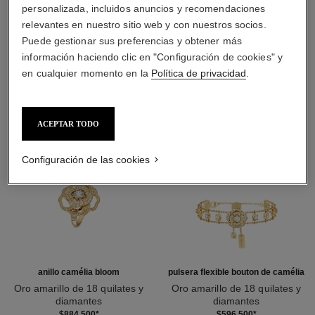
personalizada, incluidos anuncios y recomendaciones
relevantes en nuestro sitio web y con nuestros socios.
DESCUBRA TAMBIÉN
Puede gestionar sus preferencias y obtener más
información haciendo clic en "Configuración de cookies" y
en cualquier momento en la
Política de privacidad
.
ACEPTAR TODO
Configuración de las cookies
anillo camélia bloom
pulsera flexible bouton de camélia
Oro amarillo de 18 quilates y
Oro amarillo de 18 quilates y
diamantes
diamantes
Ref. J13372
Ref. J13436
$884,500
*
$596,500
*