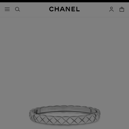
activar contraste alto
carrito
- navegación principal
buscar
cuenta