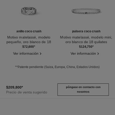
anillo coco crush
pulsera coco crush
Motivo matelassé, modelo
Motivo matelassé, modelo mini,
pequeño, oro blanco de 18
oro blanco de 18 quilates
Ref. J10570
quilates
Ref. J12621
$72,600
*
$124,750
*
Ver información
Ver información
**Patente pendiente (Suiza, Europa, China, Estados Unidos)
$209,800
*
póngase en contacto con
Precio de venta sugerido
nosotros