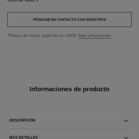
guía de tallas
PÓNGASE EN CONTACTO CON NOSOTROS
↩
*Precio de venta sugerido en MXN.
Más información
Informaciones de producto
DESCRIPCIÓN
MÁS DETALLES