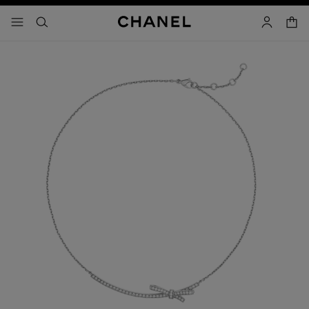
activar contraste alto
carrito
- navegación principal
buscar
cuenta