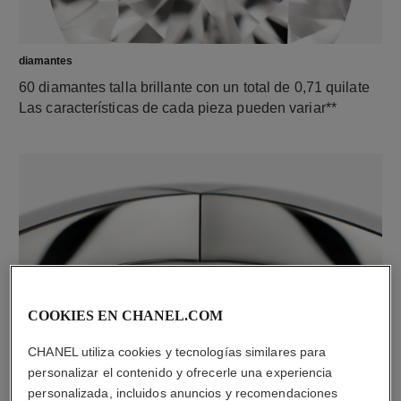
diamantes
60 diamantes talla brillante con un total de 0,71 quilate
Las características de cada pieza pueden variar**
COOKIES EN CHANEL.COM
material
CHANEL utiliza cookies y tecnologías similares para
Oro blanco de 18 quilates
personalizar el contenido y ofrecerle una experiencia
personalizada, incluidos anuncios y recomendaciones