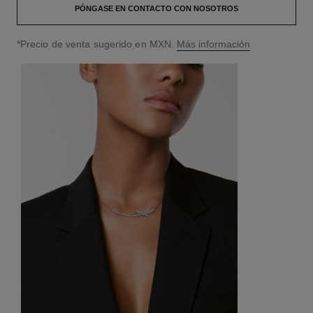
PÓNGASE EN CONTACTO CON NOSOTROS
↩
*Precio de venta sugerido en MXN.
Más información