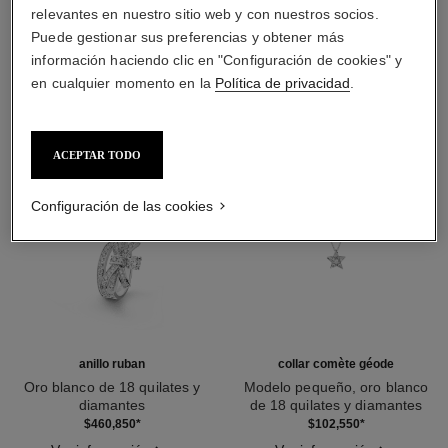
relevantes en nuestro sitio web y con nuestros socios.
DESCUBRA TAMBIÉN
Puede gestionar sus preferencias y obtener más
información haciendo clic en "Configuración de cookies" y
en cualquier momento en la
Política de privacidad
.
ACEPTAR TODO
Configuración de las cookies
anillo ruban
collar comète géode
Oro blanco de 18 quilates y
Modelo pequeño, oro blanco
diamantes
de 18 quilates y diamantes
Ref. J11149
Ref. J2709
$460,850
*
$102,550
*