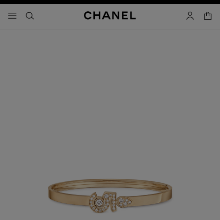
activar contraste alto
carrito
- navegación principal
buscar
cuenta