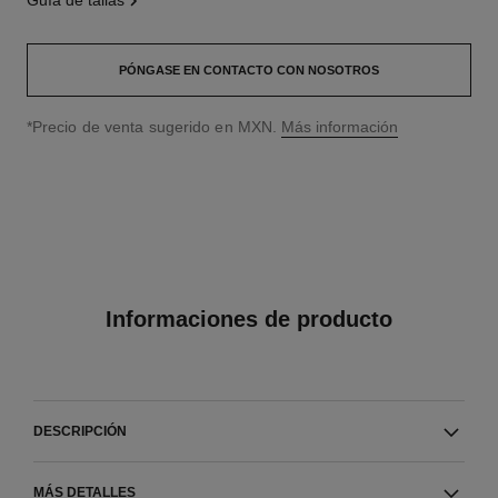
guía de tallas
PÓNGASE EN CONTACTO CON NOSOTROS
↩
*Precio de venta sugerido en MXN.
Más información
Informaciones de producto
DESCRIPCIÓN
MÁS DETALLES