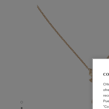
CO
CHA
ofr
rec
Pue
Collar Extrait de N°5 - Vista por defecto - ver la versión
"Co
Collar Extrait de N°5 - Transformable view