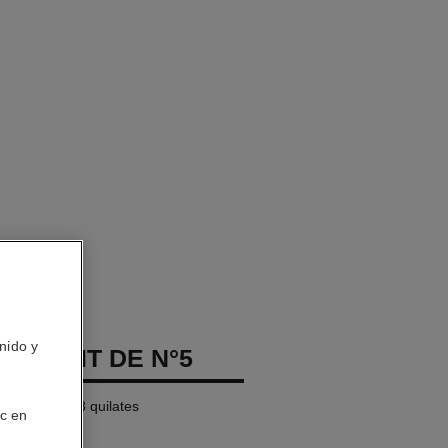
nido y
EXTRAIT DE N°5
BEIGE de 18 quilates
ic en