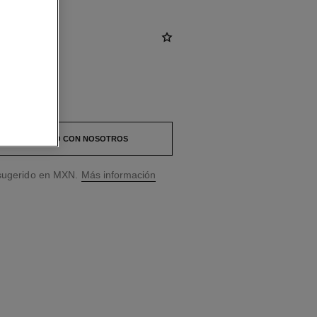
 EN CONTACTO CON NOSOTROS
 sugerido en MXN.
Más información