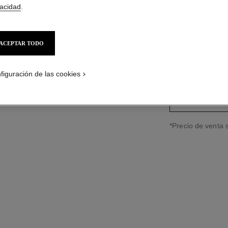
vacidad
.
Ref. J12429
$89,300
*
ACEPTAR TODO
variante
(2)
figuración de las cookies
PÓNGASE
↩
*Precio de venta