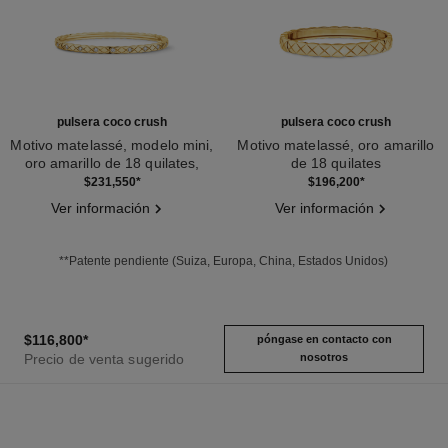
pulsera coco crush
pulsera coco crush
Motivo matelassé, modelo mini,
Motivo matelassé, oro amarillo
oro amarillo de 18 quilates,
de 18 quilates
Ref. J12327
diamantes
Ref. J13221
$231,550
*
$196,200
*
Ver información
Ver información
**Patente pendiente (Suiza, Europa, China, Estados Unidos)
$116,800
*
póngase en contacto con
Precio de venta sugerido
nosotros