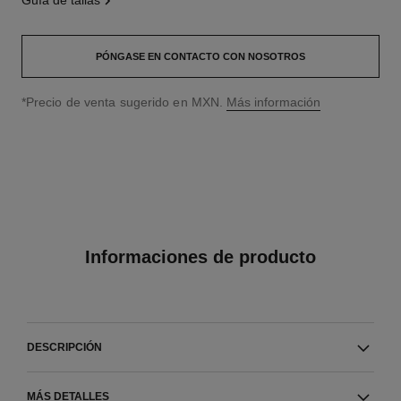
guía de tallas
PÓNGASE EN CONTACTO CON NOSOTROS
↩
*Precio de venta sugerido en MXN.
Más información
Informaciones de producto
DESCRIPCIÓN
MÁS DETALLES