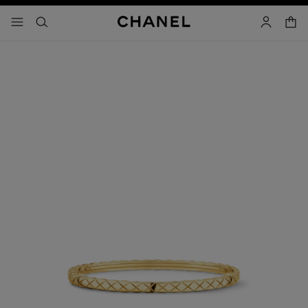
activar contraste alto
carrito
- navegación principal
buscar
cuenta