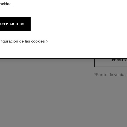
vacidad
.
Ref. J12191
$101,450
*
ACEPTAR TODO
variante
(3)
figuración de las cookies
PÓNGASE
↩
*Precio de venta