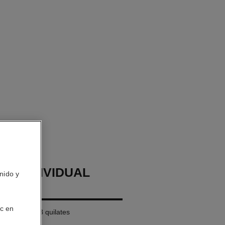
TE INDIVIDUAL
nido y
 N°5
ic en
BEIGE de 18 quilates