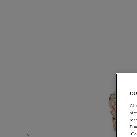
CO
CHA
ofr
rec
Pue
"Co
Pendiente individual Eternal N°5 - Vista por defecto - ver