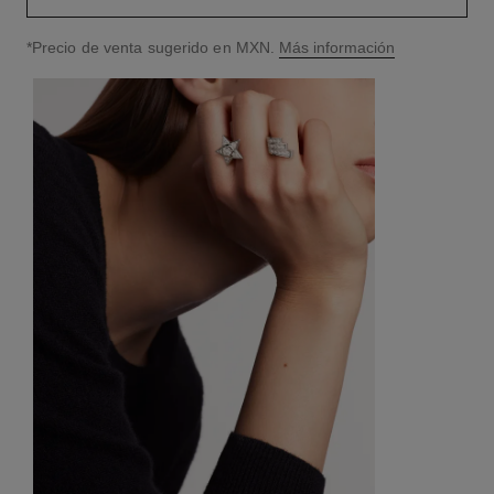
↩
*Precio de venta sugerido en MXN.
Más información