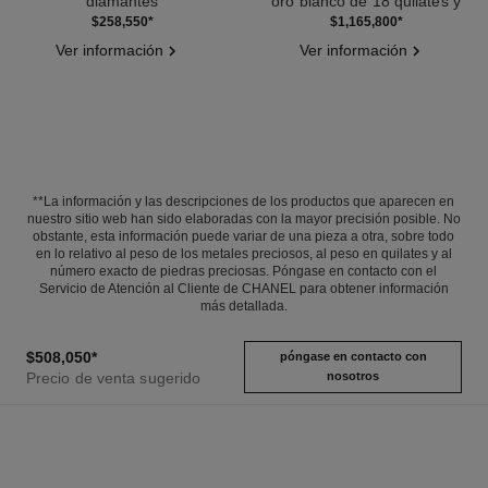
diamantes
oro blanco de 18 quilates y
Ref. J12440
Ref. J12128
diamantes
$258,550
*
$1,165,800
*
Ver información
Ver información
**La información y las descripciones de los productos que aparecen en
nuestro sitio web han sido elaboradas con la mayor precisión posible. No
obstante, esta información puede variar de una pieza a otra, sobre todo
en lo relativo al peso de los metales preciosos, al peso en quilates y al
número exacto de piedras preciosas. Póngase en contacto con el
Servicio de Atención al Cliente de CHANEL para obtener información
más detallada.
$508,050
*
póngase en contacto con
Precio de venta sugerido
nosotros