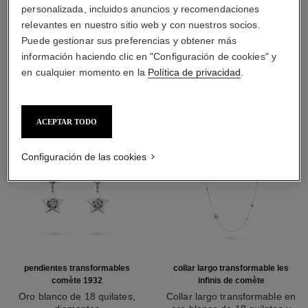
personalizada, incluidos anuncios y recomendaciones
relevantes en nuestro sitio web y con nuestros socios.
DESCUBRA TAMBIÉN
Puede gestionar sus preferencias y obtener más
información haciendo clic en "Configuración de cookies" y
en cualquier momento en la
Política de privacidad
.
ACEPTAR TODO
Configuración de las cookies
pendientes transformables
collar largo transformable les
comète 1932
infinis de comète
Oro blanco de 18 quilates,
Collar largo transformable en