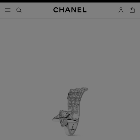
activar contraste alto
carrito
- navegación principal
buscar
cuenta