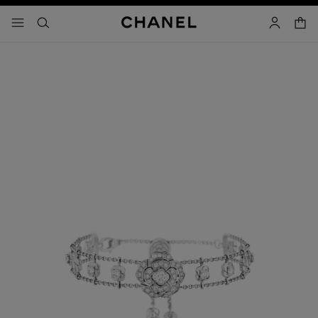
activar contraste alto
carrito
- navegación principal
buscar
cuenta