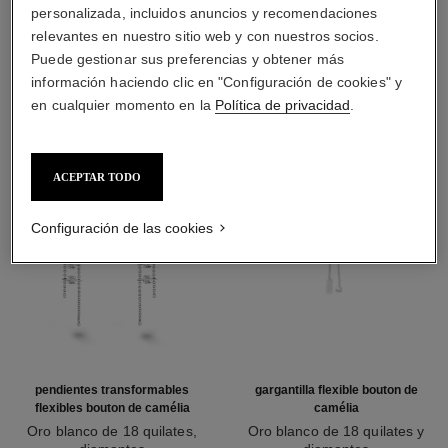
personalizada, incluidos anuncios y recomendaciones
relevantes en nuestro sitio web y con nuestros socios.
DESCUBRA TAMBIÉN
Puede gestionar sus preferencias y obtener más
información haciendo clic en "Configuración de cookies" y
en cualquier momento en la
Política de privacidad
.
ACEPTAR TODO
Configuración de las cookies
pendientes transformables
gargantilla flexible bouton de
flexibles bouton de camélia
camélia
Oro blanco de 18 quilates,
Oro blanco de 18 quilates y