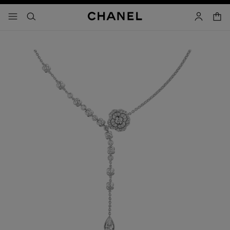
activar contraste alto
carrito
- navegación principal
buscar
cuenta