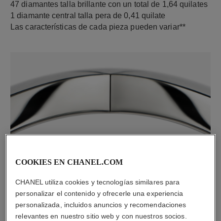
47 diamantes talla brillante con un total de 1,64 quilates
1 diamante central talla pera de 0,41 quilate
Las características de cada pieza pueden variar**
material
COOKIES EN CHANEL.COM
Oro blanco de 18 quilates
CHANEL utiliza cookies y tecnologías similares para
personalizar el contenido y ofrecerle una experiencia
DESCUBRA TAMBIÉN
personalizada, incluidos anuncios y recomendaciones
relevantes en nuestro sitio web y con nuestros socios.