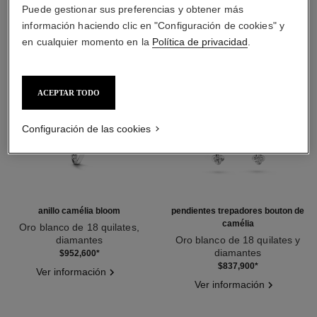
Puede gestionar sus preferencias y obtener más
información haciendo clic en "Configuración de cookies" y
en cualquier momento en la
Política de privacidad
.
ACEPTAR TODO
Configuración de las cookies
anillo camélia bloom
pendientes trepadores bouton de
camélia
Oro blanco de 18 quilates,
diamantes
Oro blanco de 18 quilates y
Ref. J12369
diamantes
$952,600
*
Ref. J12039
$837,900
*
Ver información
Ver información