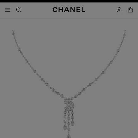
activar contraste alto
carrito
- navegación principal
buscar
cuenta