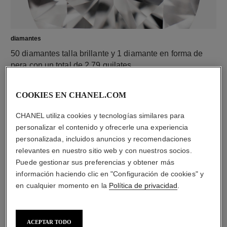
diamantes
50 diamantes talla brillante y 1 diamante en forma de
pera con un total de 2,79 quilates
entre los que se incluye 1 diamante central talla brillante
de 0,40 quilate certificado por el GIA y 1 diamante
COOKIES EN CHANEL.COM
central en forma de pera de 0,40 quilate
Las características de cada pieza pueden variar**
CHANEL utiliza cookies y tecnologías similares para
personalizar el contenido y ofrecerle una experiencia
personalizada, incluidos anuncios y recomendaciones
relevantes en nuestro sitio web y con nuestros socios.
Puede gestionar sus preferencias y obtener más
información haciendo clic en "Configuración de cookies" y
en cualquier momento en la
Política de privacidad
.
ACEPTAR TODO