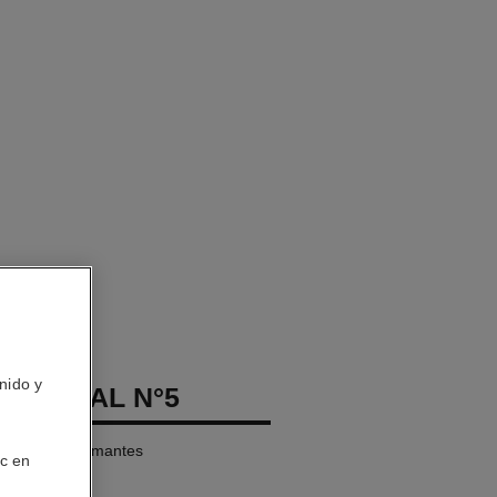
nido y
ETERNAL N°5
quilates y diamantes
ic en