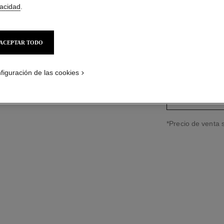
vacidad
.
Ref. J11991
$222,250
*
ACEPTAR TODO
variante
(3)
figuración de las cookies
PÓNGASE
↩
*Precio de venta