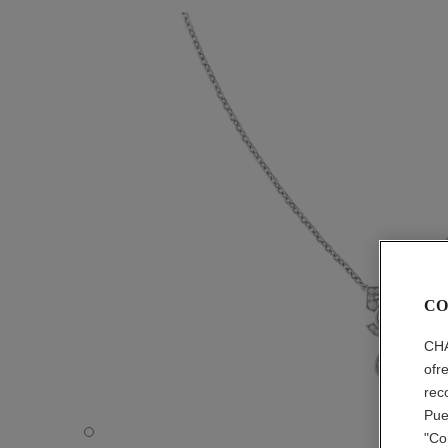
CO
CHA
ofr
rec
Pue
Collar Eternal N°5 - Vista por defecto - ver la versión ta
"Co