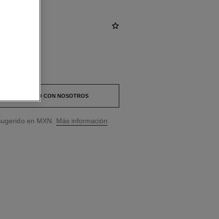
 EN CONTACTO CON NOSOTROS
 sugerido en MXN.
Más información