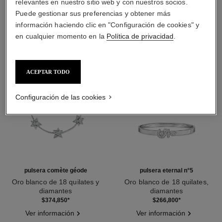
relevantes en nuestro sitio web y con nuestros socios.
DESCUBRA TAMBIÉN
Puede gestionar sus preferencias y obtener más
información haciendo clic en "Configuración de cookies" y
en cualquier momento en la
Política de privacidad
.
ACEPTAR TODO
Configuración de las cookies
pulsera comète géode
pulsera eternal n°5
Oro blanco de 18 quilates y
Oro blanco de 18 quilates,
diamantes
diamantes
Ref. J2788
Ref. J12816
$374,850
*
$266,800
*
Ver información
Ver información