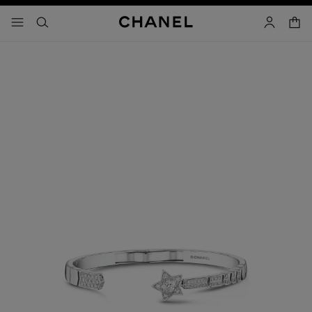
activar contraste alto
carrito
- navegación principal
buscar
cuenta