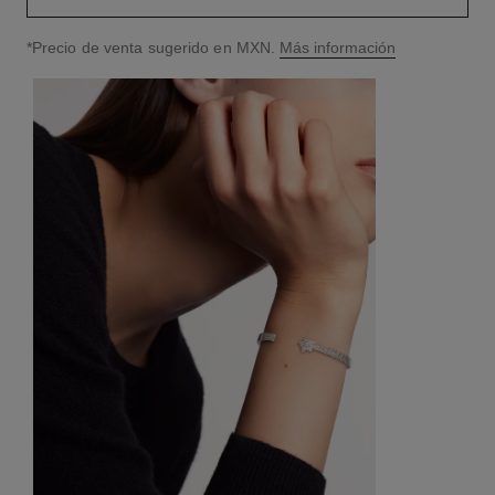
↩
*Precio de venta sugerido en MXN.
Más información