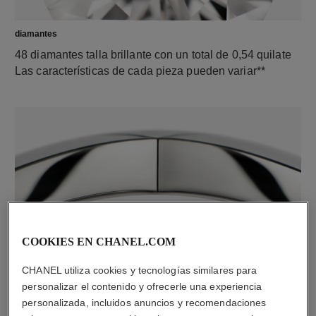
diamantes
48 diamantes talla brillante con un total de 0,54 quilate
Las características de cada pieza pueden variar**
COOKIES EN CHANEL.COM
material
Oro blanco de 18 quilates
CHANEL utiliza cookies y tecnologías similares para
personalizar el contenido y ofrecerle una experiencia
personalizada, incluidos anuncios y recomendaciones