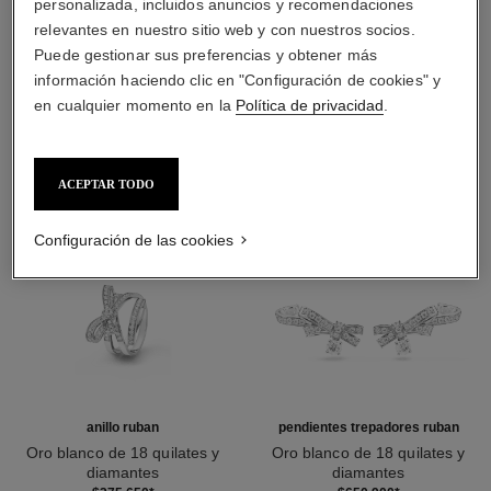
personalizada, incluidos anuncios y recomendaciones
relevantes en nuestro sitio web y con nuestros socios.
Puede gestionar sus preferencias y obtener más
DESCUBRA TAMBIÉN
información haciendo clic en "Configuración de cookies" y
en cualquier momento en la
Política de privacidad
.
ACEPTAR TODO
Configuración de las cookies
anillo ruban
pendientes trepadores ruban
Oro blanco de 18 quilates y
Oro blanco de 18 quilates y
diamantes
diamantes