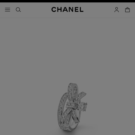
activar contraste alto
carrito
- navegación principal
buscar
cuenta