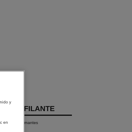
nido y
TOILE FILANTE
ic en
quilates y diamantes