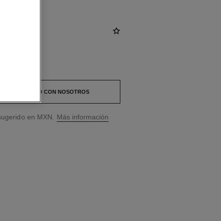
 EN CONTACTO CON NOSOTROS
 sugerido en MXN.
Más información