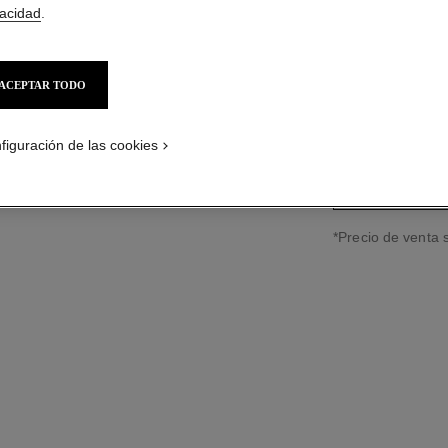
vacidad
.
Ref. J10812
$200,650
*
ACEPTAR TODO
guía de tallas
figuración de las cookies
PÓNGASE
↩
*Precio de venta