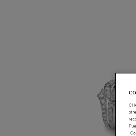
CO
CHA
ofr
rec
Pue
"Co