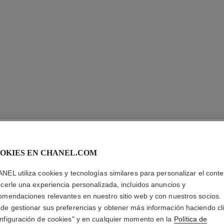
OKIES EN CHANEL.COM
NEL utiliza cookies y tecnologías similares para personalizar el conte
ANILLO É
ecerle una experiencia personalizada, incluidos anuncios y
omendaciones relevantes en nuestro sitio web y con nuestros socios.
de gestionar sus preferencias y obtener más información haciendo cl
Oro blanco de 18 
nfiguración de cookies" y en cualquier momento en la
Política de
Más información