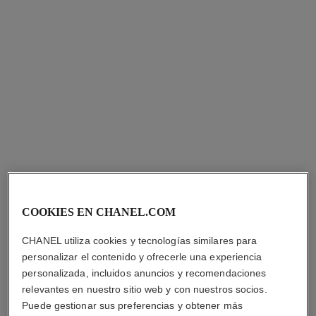
pendientes coco crush
pendiente coco crush
Motivo matelassé, ORO
Motivo matelassé, ORO
BEIGE de 18 quilates
BEIGE y oro blanco de 18
COOKIES EN CHANEL.COM
Ref. J11754
Ref. J13713
quilates, diamantes
$93,450
*
$133,400
*
CHANEL utiliza cookies y tecnologías similares para
Ver información
Ver información
personalizar el contenido y ofrecerle una experiencia
personalizada, incluidos anuncios y recomendaciones
relevantes en nuestro sitio web y con nuestros socios.
Puede gestionar sus preferencias y obtener más