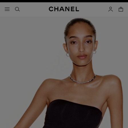
activar contraste alto
carrito
- navegación principal
buscar
cuenta