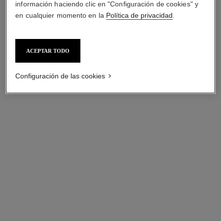
información haciendo clic en "Configuración de cookies" y
en cualquier momento en la
Política de privacidad
.
ACEPTAR TODO
Configuración de las cookies
anillo coco crush
pendientes coco crush
Motivo matelassé, modelo
Motivo matelassé, oro blanco
mini, oro blanco de 18
de 18 quilates
Ref. J11793
quilates
Ref. J13712
$40,350
*
$98,650
*
Ver información
Ver información