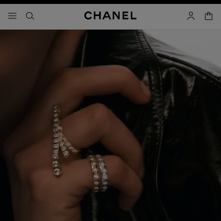
activar contraste alto
carrito
- navegación principal
buscar
cuenta