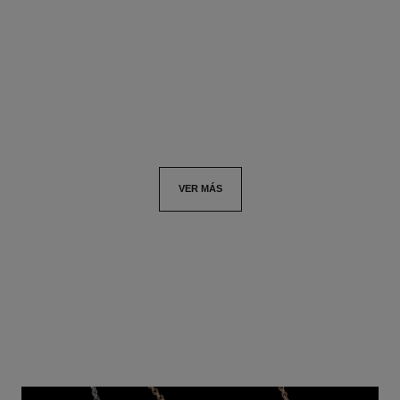
Motivo matelassé, modelo
Oro blanco de 18 quilates,
pequeño, oro amarillo de 18
diamantes
Ref. J13000
quilates y diamantes
Ref. J63487
$383,735
*
$1,987,200
*
Ver información
Ver información
VER MÁS