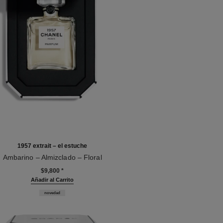
1957 extrait – el estuche
Ambarino – Almizclado – Floral
4
$9,800
*
Añadir al Carrito
novedad