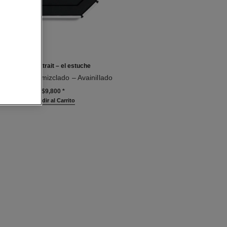
jersey extrait – el estuche
romático – Almizclado – Avainillado
6
$9,800
*
Añadir al Carrito