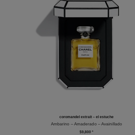
coromandel extrait – el estuche
Ambarino – Amaderado – Avainillado
Ref. 120070
$9,800
*