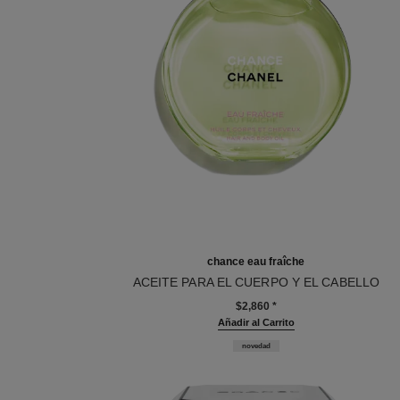
chance eau fraîche
ACEITE PARA EL CUERPO Y EL CABELLO
Ref. 136895
$2,860
*
Añadir al Carrito
novedad