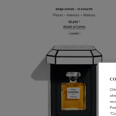
beige extrait – el estuche
Floral – Intenso – Meloso
Ref. 120066
$9,800
*
Añadir al Carrito
novedad
CO
CHA
ofr
rec
Pue
"Co