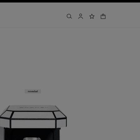
carrito
buscar
cuenta
lista de deseos
novedad