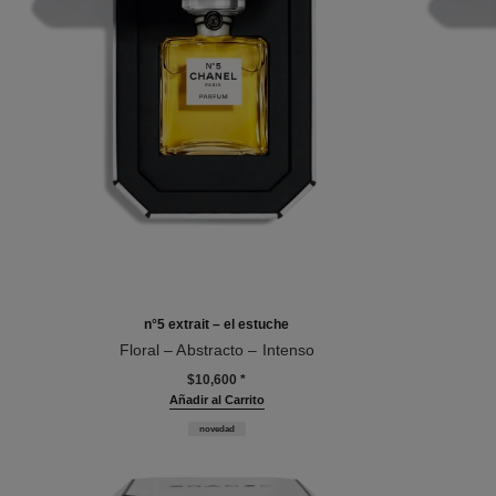
n°5 extrait – el estuche
Floral – Abstracto – Intenso
Ref. 120080
Ref. 12006
$10,600
*
Añadir al Carrito
novedad