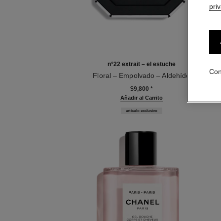
pri
n°22 extrait – el estuche
Con
Floral – Empolvado – Aldehído
Ref. 120078
$9,800
*
Añadir al Carrito
artículo exclusivo