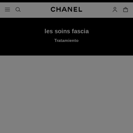
activar contraste alto
carrito
- navegación principal
buscar
cuenta
les soins fascia
Tratamiento