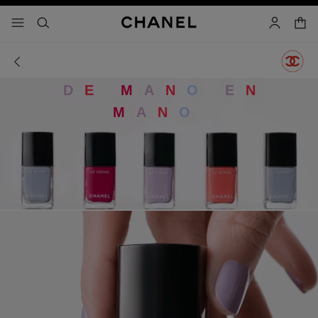
activar contraste alto
carrito
- navegación principal
buscar
cuenta
D
E
M
A
N
O
E
N
M
A
N
O