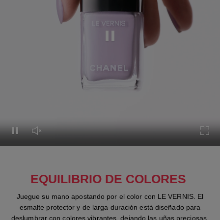
Pausar el vídeo
Pausar el vídeo
Activar el sonido del vídeo
Expa
EQUILIBRIO DE COLORES
Juegue su mano apostando por el color con LE VERNIS. El
esmalte protector y de larga duración está diseñado para
deslumbrar con colores vibrantes, dejando las uñas preciosas.