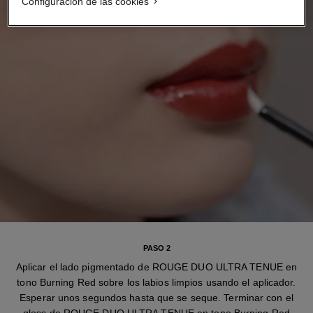
Configuración de las cookies
PASO 2
Aplicar el lado pigmentado de ROUGE DUO ULTRA TENUE en
tono Burning Red sobre los labios limpios usando el aplicador.
Esperar unos segundos hasta que se seque. Terminar con el
gloss de ROUGE DUO ULTRA TENUE en tono Burning Red