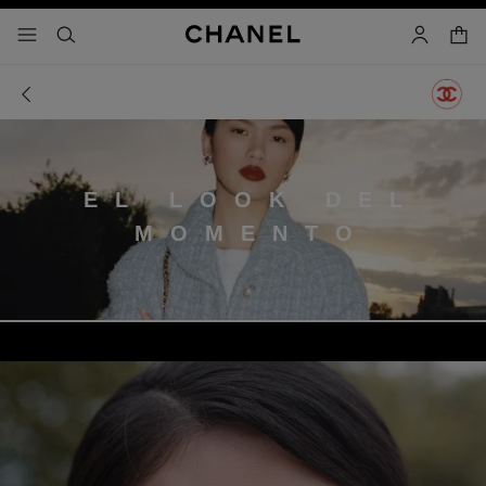
activar contraste alto
carrito
- navegación principal
buscar
cuenta
EL LOOK DEL
MOMENTO