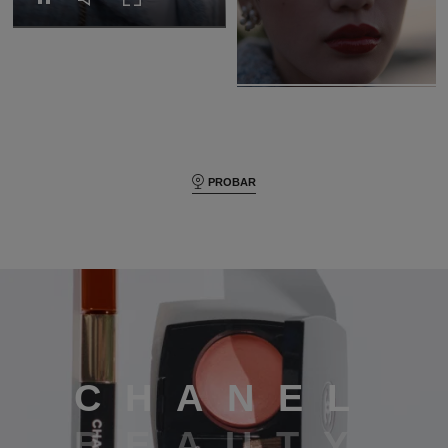
Pausar el vídeo
Activar el sonido del vídeo
Expandir a pantalla completa
PROBAR
Chanel beauty
C
H
A
N
E
L
B
E
A
U
T
Y