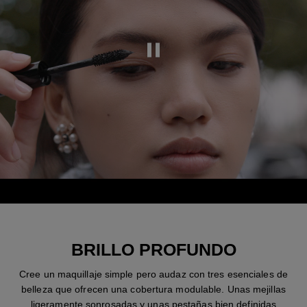
Pausar el vídeo
Pausar el vídeo
Activar el sonido del vídeo
Expa
BRILLO PROFUNDO
Cree un maquillaje simple pero audaz con tres esenciales de
belleza que ofrecen una cobertura modulable. Unas mejillas
ligeramente sonrosadas y unas pestañas bien definidas