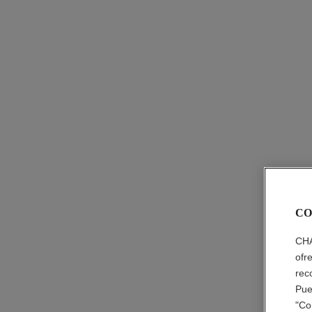
CO
CHA
ofr
rec
Pue
"Co