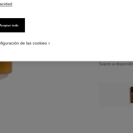
vacidad
.
TAMAÑO
 defecto
30 ml Rellenar
Aceptar todo
rnativa 1
 textura básica
PÓNGASE
figuración de las cookies
Servicio de entreg
Boutiques de Bel
Sujeto a disponibi