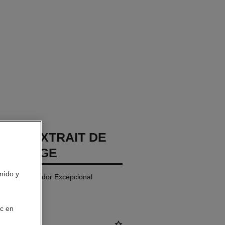
GE L'EXTRAIT DE
RECHARGE
nido y
oche Reparador Excepcional
ic en