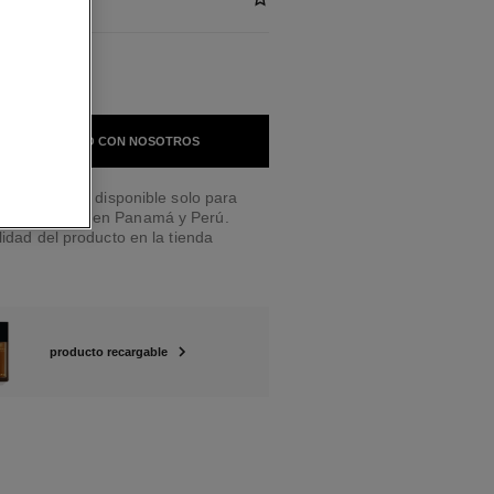
 EN CONTACTO CON NOSOTROS
a a domicilio disponible solo para
leza CHANEL en Panamá y Perú.
lidad del producto en la tienda
producto recargable