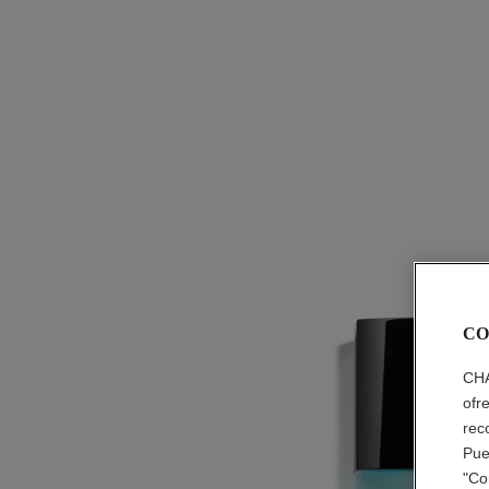
CO
CHA
ofr
rec
Pue
"Co