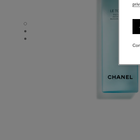
pri
LE TONIQUE - Vista por defecto
LE TONIQUE - Vista alternativa 1
LE TONIQUE - Vista de la textura básica
Con