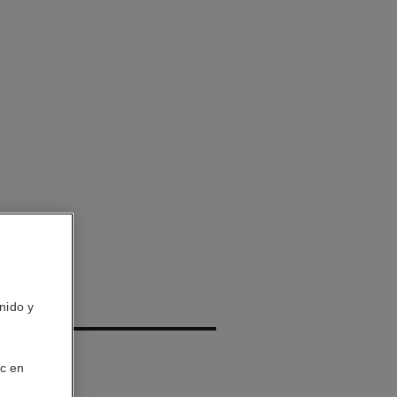
QUE
nido y
olución
ic en