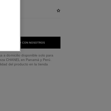
 EN CONTACTO CON NOSOTROS
a a domicilio disponible solo para
leza CHANEL en Panamá y Perú.
lidad del producto en la tienda