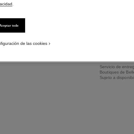
Ref. 141390
vacidad
.
Aceptar todo
TAMAÑO
160 ml
figuración de las cookies
PÓNGASE
Servicio de entreg
Boutiques de Bel
Sujeto a disponibi