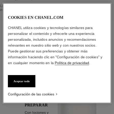
Volver al título↩
La sección EN EL CORAZÓN DEL PRODUCTO se ha elaborado a partir de
información recopilada y validada en abril 2021.
COOKIES EN CHANEL.COM
CHANEL utiliza cookies y tecnologías similares para
personalizar el contenido y ofrecerle una experiencia
personalizada, incluidos anuncios y recomendaciones
la rutina específica
relevantes en nuestro sitio web y con nuestros socios.
Puede gestionar sus preferencias y obtener más
información haciendo clic en "Configuración de cookies" y
en cualquier momento en la
Política de privacidad
.
02
Aceptar todo
Configuración de las cookies
PREPARAR
Con lociones y