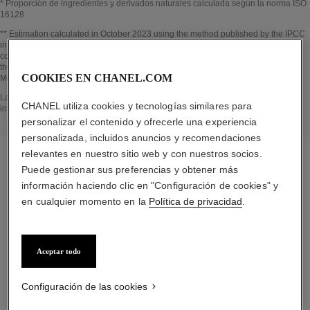
* Proporción de ingredientes y derivados naturales calculada según la norma ISO
16128
Volver al título↩
** Estimation calculated in October 2023 using the method published by the IPCC
in 2013 and in compliance with ISO 14067. Scope of analysis: manufacture of
cosmetic ingredients and packaging components, production, distribution, use of
the product (if relevant to the product) and end of life of the packaging.
COOKIES EN CHANEL.COM
Methodology verified by Bureau Veritas.
Volver al título↩
La sección EN EL CORAZÓN DEL PRODUCTO se ha elaborado a partir de
CHANEL utiliza cookies y tecnologías similares para
información recopilada y validada en octubre 2023.
personalizar el contenido y ofrecerle una experiencia
personalizada, incluidos anuncios y recomendaciones
relevantes en nuestro sitio web y con nuestros socios.
Puede gestionar sus preferencias y obtener más
información haciendo clic en "Configuración de cookies" y
la rutina específica
en cualquier momento en la
Política de privacidad
.
Aceptar todo
01
Configuración de las cookies