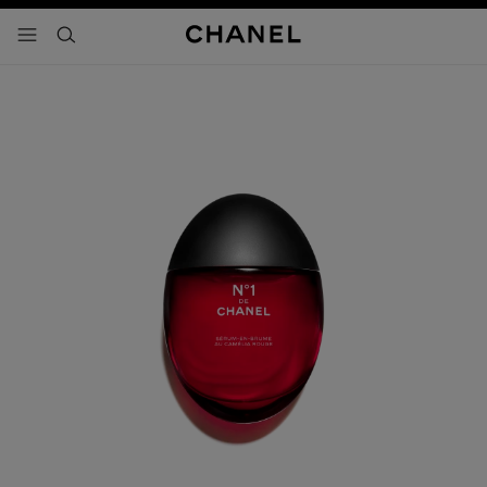
activar contraste alto
- navegación principal
buscar