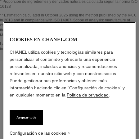
* Proporción de ingredientes y derivados naturales calculada según la norma ISO
16128
Volver al título↩
** Estimation calculated in October 2025 using the method published by the IPCC
in 2013 and in compliance with ISO 14067. Scope of analysis: manufacture of
cosmetic ingredients and packaging components, production, distribution, use of
the product (if relevant to the product) and end of life of the packaging.
Methodology verified by Bureau Veritas.
COOKIES EN CHANEL.COM
Volver al título↩
La sección EN EL CORAZÓN DEL PRODUCTO se ha elaborado a partir de
información recopilada y validada en octubre 2025.
CHANEL utiliza cookies y tecnologías similares para
personalizar el contenido y ofrecerle una experiencia
personalizada, incluidos anuncios y recomendaciones
relevantes en nuestro sitio web y con nuestros socios.
Puede gestionar sus preferencias y obtener más
la rutina específica
información haciendo clic en "Configuración de cookies" y
en cualquier momento en la
Política de privacidad
.
Aceptar todo
04
Configuración de las cookies