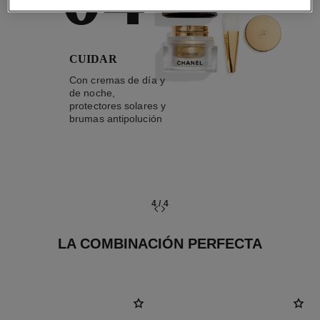
CUIDAR
Con cremas de día y
de noche,
protectores solares y
brumas antipolución
4
/
4
LA COMBINACIÓN PERFECTA