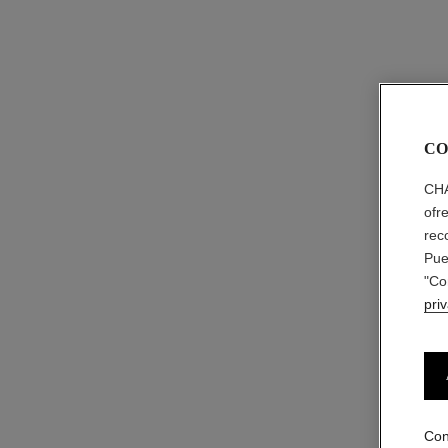
CO
CHA
ofr
rec
Pue
"Co
pri
Con