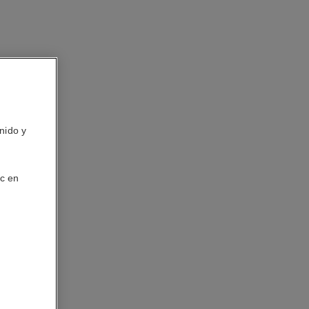
nido y
ic en