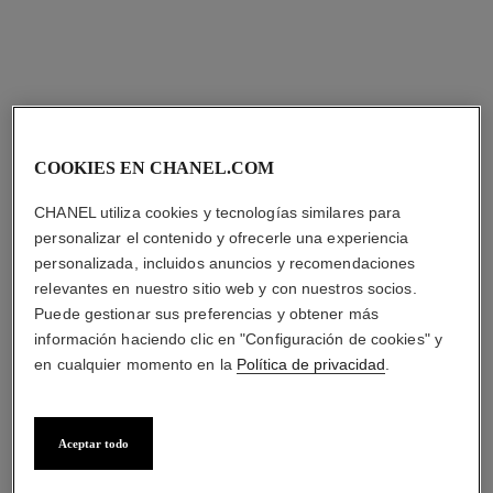
hydra beauty nutrition
sublimage l'extrait huile lèvres
COOKIES EN CHANEL.COM
Bálsamo Nutritivo para los
Aceite para los Labios
Labios
Definitivo: Regenera Y
CHANEL utiliza cookies y tecnologías similares para
Ref. 143120
Ref. 133650
Repara
personalizar el contenido y ofrecerle una experiencia
Ver información
Ver información
personalizada, incluidos anuncios y recomendaciones
relevantes en nuestro sitio web y con nuestros socios.
Puede gestionar sus preferencias y obtener más
información haciendo clic en "Configuración de cookies" y
en cualquier momento en la
Política de privacidad
.
Aceptar todo