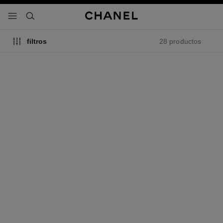
activar contraste alto
- navegación principal
buscar
28 productos
filtros
hydra beauty micro sérum
n°1 de chanel sérum alisante
Hidratante Reequilibrante
Alisa – Activa la Luminosidad
Reafirmante
– Afina los Poros
Ref. 133325
Ref. 140895