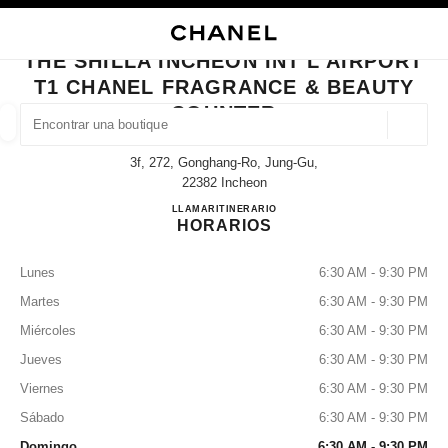
ACTIVAR CONTRASTE ALTO
CERRAR TARJETA DE BOUTIQUE THE SHILLA INCHEON INT'L AIRPORT
navegación principal
Buscar
navegación principal
THE SHILLA INCHEON INT'L AIRPORT
T1 CHANEL FRAGRANCE & BEAUTY
BUSCAR UNA BOUTIQUE
COUNTER
Geoloc
las sugerencias se muestran debajo de esta barra de búsqueda
0 Sugerencias disponibles
3f, 272, Gonghang-Ro, Jung-Gu,
22382 Incheon
MODA
GAFAS
RELOJERÍA Y JOYERÍA
PERFUMES
The Shilla Incheon Int'l Airp
LLAMAR
+82 32 743 4673
ITINERARIO
resultado de los filtros por:
filtros
HORARIOS
Lunes
6:30 AM - 9:30 PM
Martes
6:30 AM - 9:30 PM
Miércoles
6:30 AM - 9:30 PM
Jueves
6:30 AM - 9:30 PM
Viernes
6:30 AM - 9:30 PM
Sábado
6:30 AM - 9:30 PM
Domingo
6:30 AM - 9:30 PM