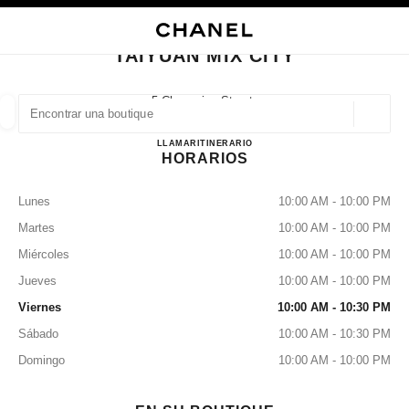
ACTIVAR CONTRASTE ALTO
CERRAR TARJETA DE BOUTIQUE TAIYUAN MIX CITY
navegación principal
Buscar
navegación principal
TAIYUAN MIX CITY
BUSCAR UNA BOUTIQUE
5 Changxing Street,
Taiyuan, Wanbolin Shanxi
Geoloc
las sugerencias se muestran debajo de esta barra de búsqueda
0 Sugerencias disponibles
Taiyuan Mix City
LLAMAR
3517736838
ITINERARIO
HORARIOS
MODA
GAFAS
RELOJERÍA Y JOYERÍA
PERFUMES
resultado de los filtros por:
filtros
Lunes
10:00 AM - 10:00 PM
Martes
10:00 AM - 10:00 PM
Miércoles
10:00 AM - 10:00 PM
Jueves
10:00 AM - 10:00 PM
Viernes
10:00 AM - 10:30 PM
Sábado
10:00 AM - 10:30 PM
Domingo
10:00 AM - 10:00 PM