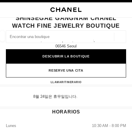
ACTIVAR CONTRASTE ALTO
CERRAR TARJETA DE BOUTIQUE SHINSEGAE GANGNAM CHANEL WATCH 
navegación principal
Buscar
navegación principal
SHINSEGAE GANGNAM CHANEL
WATCH FINE JEWELRY BOUTIQUE
BUSCAR UNA BOUTIQUE
Geoloc
2f, 176 Sinbanpo-Ro, Seocho-Gu,
las sugerencias se muestran debajo de esta barra de búsqueda
0 Sugerencias disponibles
06546 Seoul
DESCUBRIR LA BOUTIQUE
MODA
GAFAS
RELOJERÍA Y JOYERÍA
PERFUMES
resultado de los filtros por:
filtros
RESERVE UNA CITA
Shinsegae Gangnam CHANEL W
LLAMAR
+82 80 805 9628
ITINERARIO
8월 24일은 휴무일입니다.
HORARIOS
Lunes
10:30 AM - 8:00 PM