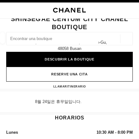
ACTIVAR CONTRASTE ALTO
CERRAR TARJETA DE BOUTIQUE SHINSEGAE CENTUM CITY CHANEL BOU
navegación principal
Buscar
navegación principal
SHINSEGAE CENTUM CITY CHANEL
BOUTIQUE
BUSCAR UNA BOUTIQUE
Geoloc
1f, 35 Centum Nam-Daero, Haeundae-Gu,
las sugerencias se muestran debajo de esta barra de búsqueda
0 Sugerencias disponibles
48058 Busan
DESCUBRIR LA BOUTIQUE
MODA
GAFAS
RELOJERÍA Y JOYERÍA
PERFUMES
resultado de los filtros por:
filtros
RESERVE UNA CITA
Shinsegae Centum City CHAN
LLAMAR
+82 80 805 9628
ITINERARIO
8월 24일은 휴무일입니다.
HORARIOS
Lunes
10:30 AM - 8:00 PM