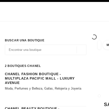
PRINCIPAL
ACTIVAR CONTRASTE ALTO
Únicamente en boutique
Sociedad corporativa
ALTA COSTURA
MODA
ALTA
BUSCAR UNA BOUTIQUE
M
resulta
filtros
Geolocalización - 
las sugerencias se muestran debajo de esta barra de búsqueda
0 Sugerencias disponibles
2
BOUTIQUES CHANEL
CHANEL FASHION BOUTIQUE -
Ir a los filtros
MULTIPLAZA PACIFIC MALL - LUXURY
AVENUE
Moda, Perfumes y Belleza, Gafas, Relojería y Joyería
CERRA
S
CHANEL BEAUTY BOUTIQUE -