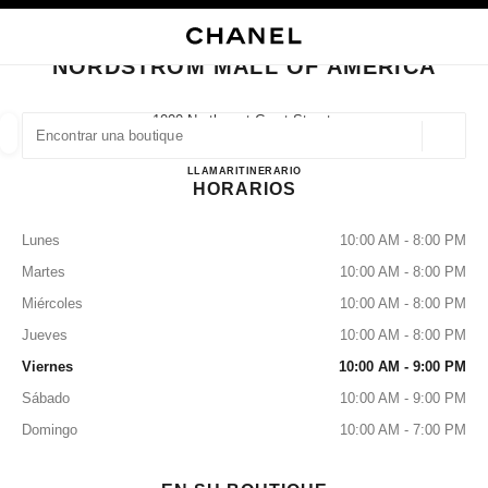
ACTIVAR CONTRASTE ALTO
CERRAR TARJETA DE BOUTIQUE NORDSTROM MALL OF AMERICA
navegación principal
Buscar
navegación principal
NORDSTROM MALL OF AMERICA
BUSCAR UNA BOUTIQUE
1000 Northwest Court Street,
55425 Bloomington, Mn
Geoloc
las sugerencias se muestran debajo de esta barra de búsqueda
0 Sugerencias disponibles
NORDSTROM MALL OF A
LLAMAR
(952)-883-2121
ITINERARIO
HORARIOS
MODA
GAFAS
RELOJERÍA Y JOYERÍA
PERFUMES
resultado de los filtros por:
filtros
Lunes
10:00 AM - 8:00 PM
Martes
10:00 AM - 8:00 PM
Miércoles
10:00 AM - 8:00 PM
Jueves
10:00 AM - 8:00 PM
Viernes
10:00 AM - 9:00 PM
Sábado
10:00 AM - 9:00 PM
Domingo
10:00 AM - 7:00 PM