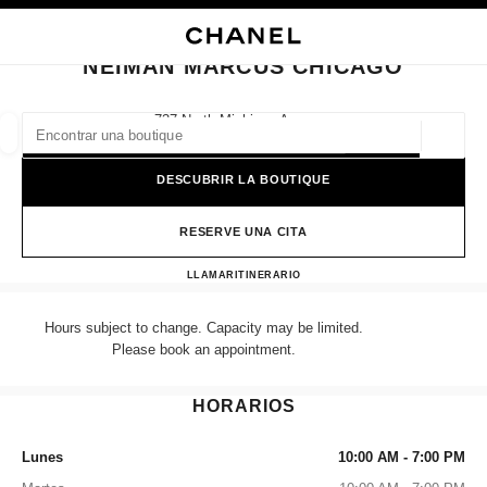
ACTIVAR CONTRASTE ALTO
CERRAR TARJETA DE BOUTIQUE NEIMAN MARCUS CHICAGO
navegación principal
Buscar
navegación principal
NEIMAN MARCUS CHICAGO
BUSCAR UNA BOUTIQUE
737 North Michigan Avenue,
60611 Chicago, Il
Geoloc
las sugerencias se muestran debajo de esta barra de búsqueda
0 Sugerencias disponibles
DESCUBRIR LA BOUTIQUE
MODA
GAFAS
RELOJERÍA Y JOYERÍA
PERFUMES
resultado de los filtros por:
RESERVE UNA CITA
filtros
NEIMAN MARCUS CHICA
LLAMAR
3126425900
ITINERARIO
Hours subject to change. Capacity may be limited.
Please book an appointment.
HORARIOS
Lunes
10:00 AM - 7:00 PM