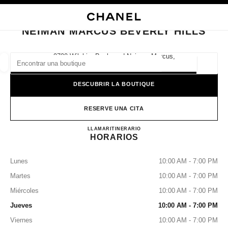
ACTIVAR CONTRASTE ALTO
CERRAR TARJETA DE BOUTIQUE NEIMAN MARCUS BEVERLY HILLS
navegación principal
Buscar
navegación principal
NEIMAN MARCUS BEVERLY HILLS
BUSCAR UNA BOUTIQUE
9700 Wilshire Boulevard Neiman Marcus,
90212 Beverly Hills, Ca
Geoloc
las sugerencias se muestran debajo de esta barra de búsqueda
0 Sugerencias disponibles
DESCUBRIR LA BOUTIQUE
MODA
GAFAS
RELOJERÍA Y JOYERÍA
PERFUMES
resultado de los filtros por:
RESERVE UNA CITA
filtros
NEIMAN MARCUS BEVERL
LLAMAR
3105505900
ITINERARIO
HORARIOS
Lunes
10:00 AM - 7:00 PM
Martes
10:00 AM - 7:00 PM
Miércoles
10:00 AM - 7:00 PM
Jueves
10:00 AM - 7:00 PM
Viernes
10:00 AM - 7:00 PM