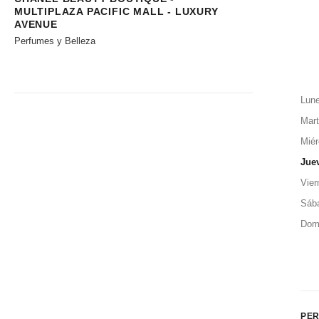
MULTIPLAZA PACIFIC MALL - LUXURY
AVENUE
Perfumes y Belleza
Lun
Mar
Miér
Jue
Vier
Sáb
Dom
PER