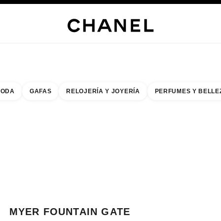
s
 JOYERÍA
JOYERÍA
RELOJERÍA
GAFAS
PERFUMES
MAQUILLAJE
TRATAMIENT
ODA
GAFAS
RELOJERÍA Y JOYERÍA
PERFUMES Y BELLE
do de los filtros por:
buscar la boutique más cercana
R TARJETA DE BOUTIQUE MYER FOUNTAIN GATE
MYER FOUNTAIN GATE