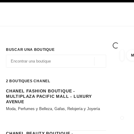
PRINCIPAL
ACTIVAR CONTRASTE ALTO
Únicamente en boutique
Sociedad corporativa
ALTA COSTURA
MODA
ALTA
BUSCAR UNA BOUTIQUE
M
resulta
filtros
Geolocalización - 
las sugerencias se muestran debajo de esta barra de búsqueda
0 Sugerencias disponibles
2
BOUTIQUES CHANEL
CHANEL FASHION BOUTIQUE -
Ir a los filtros
MULTIPLAZA PACIFIC MALL - LUXURY
AVENUE
Moda, Perfumes y Belleza, Gafas, Relojería y Joyería
CERRA
CHANEL BEAUTY BOUTIQUE -