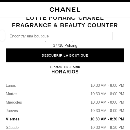
ACTIVAR CONTRASTE ALTO
CERRAR TARJETA DE BOUTIQUE LOTTE POHANG CHANEL FRAGRANCE 
navegación principal
Buscar
navegación principal
LOTTE POHANG CHANEL
FRAGRANCE & BEAUTY COUNTER
BUSCAR UNA BOUTIQUE
Geoloc
1f, 62, Haksan-Ro, Buk-Gu,
las sugerencias se muestran debajo de esta barra de búsqueda
0 Sugerencias disponibles
37718 Pohang
DESCUBRIR LA BOUTIQUE
MODA
GAFAS
RELOJERÍA Y JOYERÍA
PERFUMES
resultado de los filtros por:
filtros
Lotte Pohang CHANEL Fragran
LLAMAR
+82 54 230 1146
ITINERARIO
HORARIOS
Lunes
10:30 AM - 8:00 PM
Martes
10:30 AM - 8:00 PM
Miércoles
10:30 AM - 8:00 PM
Jueves
10:30 AM - 8:00 PM
Viernes
10:30 AM - 8:30 PM
Sábado
10:30 AM - 8:30 PM