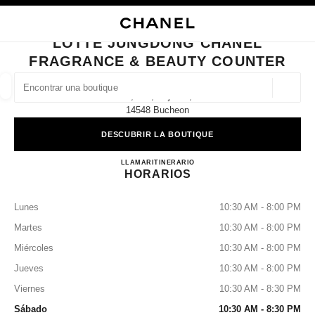
ACTIVAR CONTRASTE ALTO
CERRAR TARJETA DE BOUTIQUE LOTTE JUNGDONG CHANEL FRAGRANC
navegación principal
Buscar
navegación principal
LOTTE JUNGDONG CHANEL
FRAGRANCE & BEAUTY COUNTER
BUSCAR UNA BOUTIQUE
Geoloc
1f, 300, Gilju-Ro,
las sugerencias se muestran debajo de esta barra de búsqueda
0 Sugerencias disponibles
14548 Bucheon
DESCUBRIR LA BOUTIQUE
MODA
GAFAS
RELOJERÍA Y JOYERÍA
PERFUMES
resultado de los filtros por:
filtros
Lotte Jungdong CHANEL Fragr
LLAMAR
+82 32 320 7160
ITINERARIO
HORARIOS
Lunes
10:30 AM - 8:00 PM
Martes
10:30 AM - 8:00 PM
Miércoles
10:30 AM - 8:00 PM
Jueves
10:30 AM - 8:00 PM
Viernes
10:30 AM - 8:30 PM
Sábado
10:30 AM - 8:30 PM