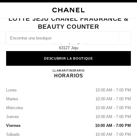
ACTIVAR CONTRASTE ALTO
CERRAR TARJETA DE BOUTIQUE LOTTE JEJU CHANEL FRAGRANCE & B
navegación principal
Buscar
navegación principal
LOTTE JEJU CHANEL FRAGRANCE &
BEAUTY COUNTER
BUSCAR UNA BOUTIQUE
Geoloc
2f, 83, Doryeong-Ro,
las sugerencias se muestran debajo de esta barra de búsqueda
0 Sugerencias disponibles
63127 Jeju
DESCUBRIR LA BOUTIQUE
MODA
GAFAS
RELOJERÍA Y JOYERÍA
PERFUMES
resultado de los filtros por:
filtros
Lotte Jeju CHANEL Fragrance
LLAMAR
+82 64 793 3086
ITINERARIO
HORARIOS
Lunes
10:00 AM - 7:00 PM
Martes
10:00 AM - 7:00 PM
Miércoles
10:00 AM - 7:00 PM
Jueves
10:00 AM - 7:00 PM
Viernes
10:00 AM - 7:00 PM
Sábado
10:00 AM - 7:00 PM