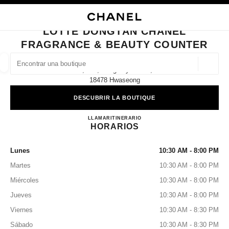
ACTIVAR CONTRASTE ALTO
CERRAR TARJETA DE BOUTIQUE LOTTE DONGTAN CHANEL FRAGRANCE
navegación principal
Buscar
navegación principal
LOTTE DONGTAN CHANEL
FRAGRANCE & BEAUTY COUNTER
BUSCAR UNA BOUTIQUE
Geoloc
2f, 160, Dongtanyeok-Ro,
las sugerencias se muestran debajo de esta barra de búsqueda
0 Sugerencias disponibles
18478 Hwaseong
DESCUBRIR LA BOUTIQUE
MODA
GAFAS
RELOJERÍA Y JOYERÍA
PERFUMES
resultado de los filtros por:
filtros
Lotte Dongtan CHANEL Fragra
LLAMAR
+82 31 8036 3664
ITINERARIO
HORARIOS
Lunes
10:30 AM - 8:00 PM
Martes
10:30 AM - 8:00 PM
Miércoles
10:30 AM - 8:00 PM
Jueves
10:30 AM - 8:00 PM
Viernes
10:30 AM - 8:30 PM
Sábado
10:30 AM - 8:30 PM