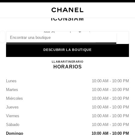
ACTIVAR CONTRASTE ALTO
CERRAR TARJETA DE BOUTIQUE ICONSIAM
navegación principal
Buscar
navegación principal
ICONSIAM
BUSCAR UNA BOUTIQUE
299 Charoennakorn Tonsai,
10600 Bangkok, Klongsan
Geoloc
las sugerencias se muestran debajo de esta barra de búsqueda
0 Sugerencias disponibles
DESCUBRIR LA BOUTIQUE
ICONSIAM
MODA
GAFAS
LLAMAR
+66 2508 8996
RELOJERÍA Y JOYERÍA
ITINERARIO
PERFUMES
resultado de los filtros por:
filtros
HORARIOS
Lunes
10:00 AM - 10:00 PM
Martes
10:00 AM - 10:00 PM
Miércoles
10:00 AM - 10:00 PM
Jueves
10:00 AM - 10:00 PM
Viernes
10:00 AM - 10:00 PM
Sábado
10:00 AM - 10:00 PM
Domingo
10:00 AM - 10:00 PM